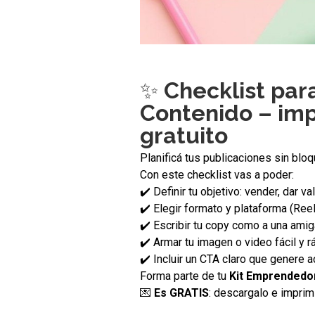
✨
Checklist par
Contenido – imp
gratuito
Planificá tus publicaciones sin bloq
Con este checklist vas a poder:
✔️ Definir tu objetivo: vender, dar va
✔️ Elegir formato y plataforma (Reel,
✔️ Escribir tu copy como a una amig
✔️ Armar tu imagen o video fácil y r
✔️ Incluir un CTA claro que genere a
Forma parte de tu
Kit Emprendedo
💌
Es GRATIS
: descargalo e imprimi