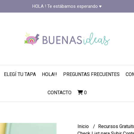
HOLA ! Te estábamos esperando ♥️
ELEGÍ TU TAPA
HOLA!!
PREGUNTAS FRECUENTES
COM
CONTACTO
0
Inicio
Recursos Gratui
Check List para Subir Cont