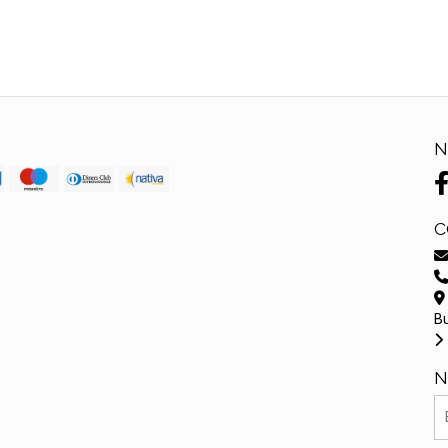
N
C
B
N