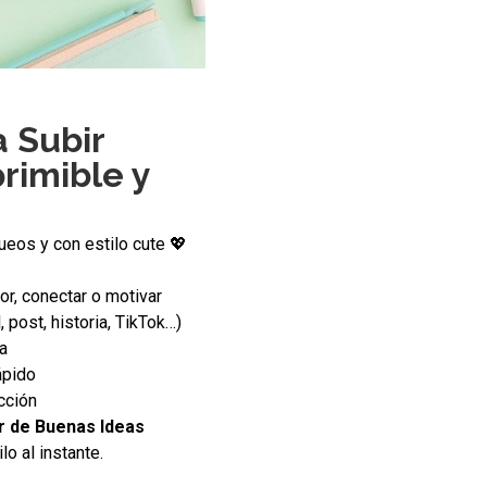
a Subir
rimible y
ueos y con estilo cute 💖
lor, conectar o motivar
 post, historia, TikTok…)
a
ápido
cción
r de Buenas Ideas
lo al instante.